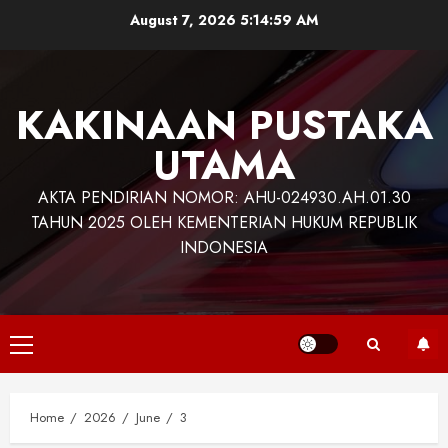
Skip
August 7, 2026
5:14:59 AM
to
content
KAKINAAN PUSTAKA
UTAMA
AKTA PENDIRIAN NOMOR: AHU-024930.AH.01.30
TAHUN 2025 OLEH KEMENTERIAN HUKUM REPUBLIK
INDONESIA
Primary
Menu
Home
2026
June
3