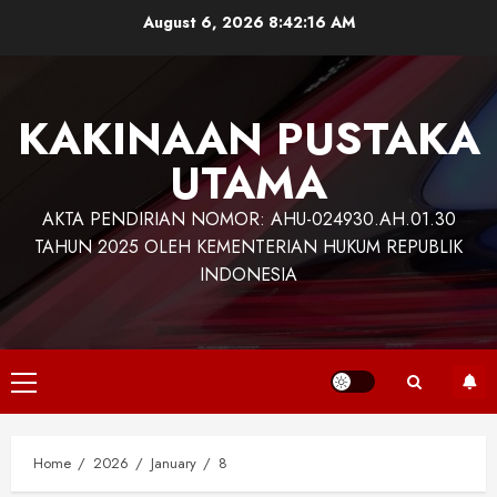
Skip
August 6, 2026
8:42:16 AM
to
content
KAKINAAN PUSTAKA
UTAMA
AKTA PENDIRIAN NOMOR: AHU-024930.AH.01.30
TAHUN 2025 OLEH KEMENTERIAN HUKUM REPUBLIK
INDONESIA
Primary
Menu
Home
2026
January
8